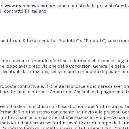
ito
www.marchiowines.com
sono regolati dalle presenti Condiz
l contratto è l’italiano
 vendita sul Sito (di seguito “Prodotto” o “Prodotti”) sono ripor
lare e inviare il modulo d’ordine in formato elettronico, seguen
 e, dopo aver preso visione delle Condizioni Generali e della P
 e eventuale fatturazione, selezionare la modalità di pagament
proposta contrattuale, il Cliente riconosce e dichiara di aver pr
tegralmente le presenti Condizioni Generali e di pagamento tr
 deve intendersi concluso con l’accettazione dell’ordine da parte 
erma dell’ordine stesso contenente un rinvio alle presenti Cond
i ordinati con le loro caratteristiche essenziali e il prezzo com
individui degli errori nell’ordine avrà 12 ore di tempo dalla ric
 l’apposito form di contatto accessibile tramite il tab “Contatt