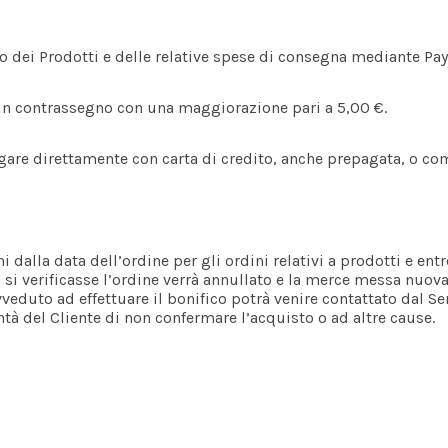
zo dei Prodotti e delle relative spese di consegna mediante Pa
 in contrassegno con una maggiorazione pari a 5,00 €.
pagare direttamente con carta di credito, anche prepagata, o 
ni dalla data dell’ordine per gli ordini relativi a prodotti e ent
on si verificasse l’ordine verrà annullato e la merce messa nuo
vveduto ad effettuare il bonifico potrà venire contattato dal Serv
tà del Cliente di non confermare l’acquisto o ad altre cause.