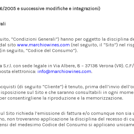
. 206/2005 e successive modifiche e integrazioni)
ali
uito, “Condizioni Generali”) hanno per oggetto la disciplina de
 dal sito
www.marchiowines.com
(nel seguito, il “Sito”) nel ri
(in seguito, “Codice del Consumo”).
ia S.r.l. con sede legale in Via Albere, 8 – 37138 Verona (VR). C.F
posta elettronica:
info@marchiowines.com
.
cquisti (di seguito “Cliente”) è tenuto, prima dell’invio dell’
isposizione sul Sito e che saranno consultabili in ogni moment
per consentirgliene la riproduzione e la memorizzazione.
i sul Sito richieda l’emissione di fattura e/o comunque non si
mo, non troveranno applicazione la disciplina del recesso di cui
ai sensi del medesimo Codice del Consumo si applicano unicam