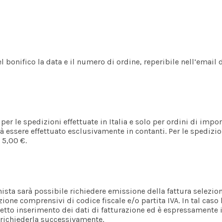
l bonifico la data e il numero di ordine, reperibile nell’email 
r le spedizioni effettuate in Italia e solo per ordini di imp
rà essere effettuato esclusivamente in contanti. Per le spedizio
 5,00 €.
nista sarà possibile richiedere emissione della fattura selezio
one comprensivi di codice fiscale e/o partita IVA. In tal caso la
rretto inserimento dei dati di fatturazione ed è espressamente 
e richiederla successivamente.