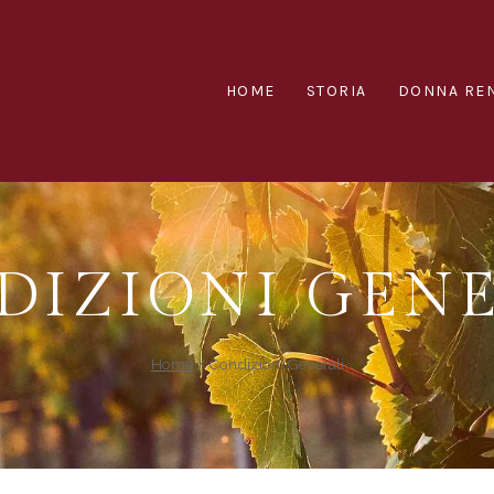
HOME
STORIA
DONNA RE
DIZIONI GENE
Home
/
Condizioni Generali