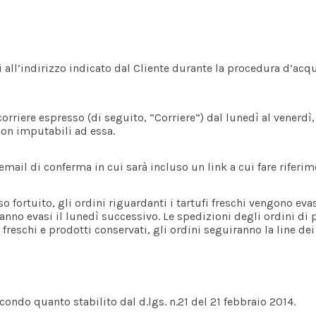
i all’indirizzo indicato dal Cliente durante la procedura d’ac
riere espresso (di seguito, “Corriere”) dal lunedì al venerdì, es
non imputabili ad essa.
n’email di conferma in cui sarà incluso un link a cui fare riferi
o fortuito, gli ordini riguardanti i tartufi freschi vengono evas
anno evasi il lunedì successivo. Le spedizioni degli ordini di 
i freschi e prodotti conservati, gli ordini seguiranno la line dei
secondo quanto stabilito dal d.lgs. n.21 del 21 febbraio 2014.