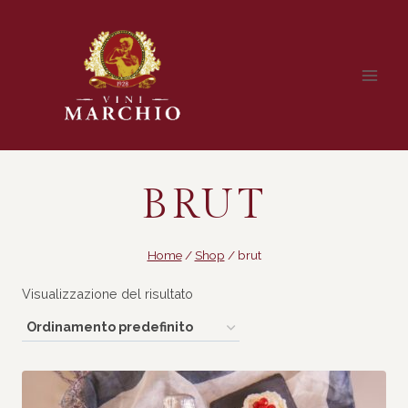
Salta
al
contenuto
BRUT
Home
/
Shop
/
brut
Visualizzazione del risultato